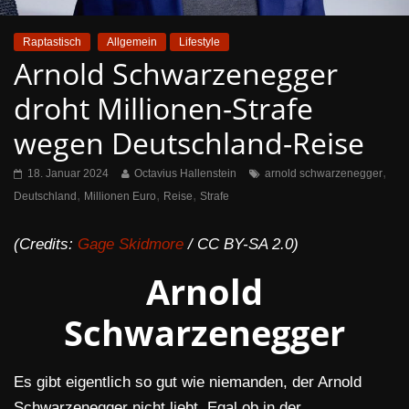
Raptastisch
Allgemein
Lifestyle
Arnold Schwarzenegger
droht Millionen-Strafe
wegen Deutschland-Reise
,
18. Januar 2024
Octavius Hallenstein
arnold schwarzenegger
,
,
,
Deutschland
Millionen Euro
Reise
Strafe
(Credits:
Gage Skidmore
/ CC BY-SA 2.0)
Arnold
Schwarzenegger
Es gibt eigentlich so gut wie niemanden, der Arnold
Schwarzenegger nicht liebt. Egal ob in der