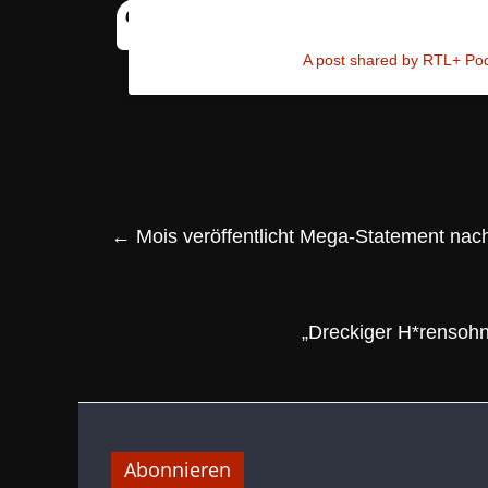
A post shared by RTL+ Pod
←
Mois veröffentlicht Mega-Statement nac
„Dreckiger H*rensohn
Abonnieren