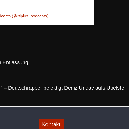
casts (@rtlplus_podcasts)
h Entlassung
“ – Deutschrapper beleidigt Deniz Undav aufs Übelste
Kontakt