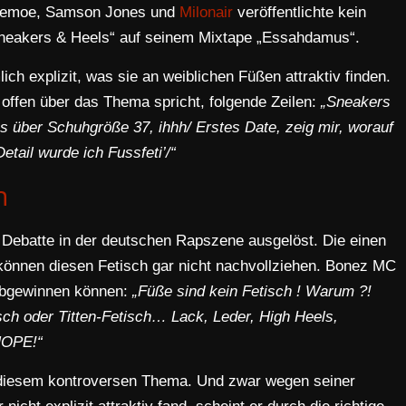
 Remoe, Samson Jones und
Milonair
veröffentlichte kein
eakers & Heels“ auf seinem Mixtape „Essahdamus“.
ch explizit, was sie an weiblichen Füßen attraktiv finden.
 offen über das Thema spricht, folgende Zeilen:
„Sneakers
lles über Schuhgröße 37, ihhh/ Erstes Date, zeig mir, worauf
tail wurde ich Fussfeti’/“
n
 Debatte in der deutschen Rapszene ausgelöst. Die einen
können diesen Fetisch gar nicht nachvollziehen. Bonez MC
 abgewinnen können:
„Füße sind kein Fetisch ! Warum ?!
sch oder Titten-Fetisch… Lack, Leder, High Heels,
NOPE!“
 diesem kontroversen Thema. Und zwar wegen seiner