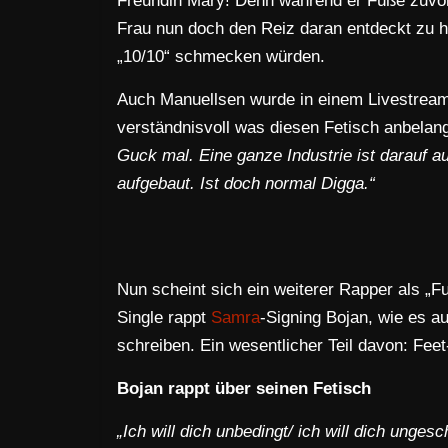
Freundin Mary! Denn während er Füße zuvor ni
Frau nun doch den Reiz daran entdeckt zu h
„10/10“ schmecken würden.
Auch Manuellsen wurde in einem Livestream
verständnisvoll was diesen Fetisch anbelang
Guck mal. Eine ganze Industrie ist darauf a
aufgebaut. Ist doch normal Digga.“
Nun scheint sich ein weiterer Rapper als „
Single rappt
Samra
-Signing Bojan, wie es a
schreiben. Ein wesentlicher Teil davon: Feet
Bojan rappt über seinen Fetisch
„Ich will dich unbedingt/ ich will dich unges