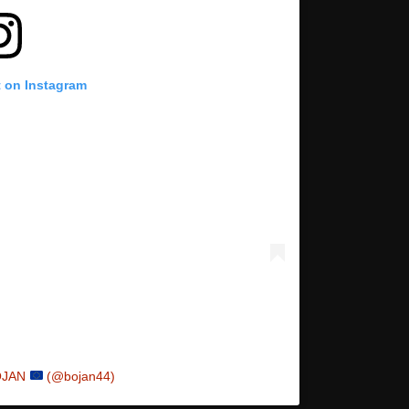
t on Instagram
BOJAN
(@bojan44)