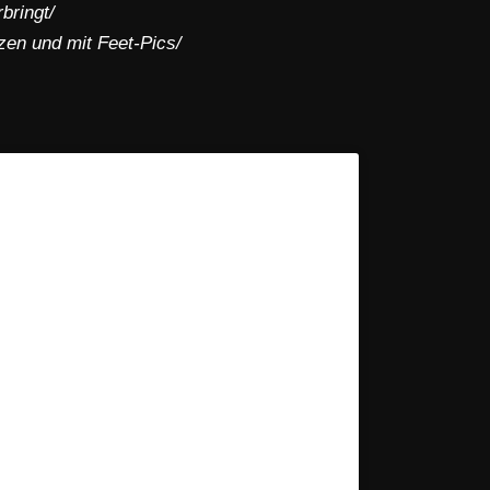
rbringt/
rzen und mit Feet-Pics/