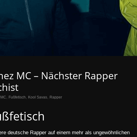
nez MC – Nächster Rapper
chist
,
,
,
 MC
Fußfetisch
Kool Savas
Rapper
ßfetisch
rere deutsche Rapper auf einem mehr als ungewöhnlichen