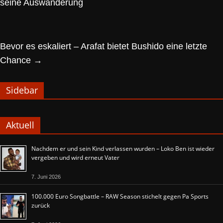
seine Auswanderung
Bevor es eskaliert – Arafat bietet Bushido eine letzte
Chance
→
Sidebar
Aktuell
Nachdem er und sein Kind verlassen wurden – Loko Ben ist wieder
vergeben und wird erneut Vater
7. Juni 2026
100.000 Euro Songbattle – RAW Season stichelt gegen Pa Sports
zurück