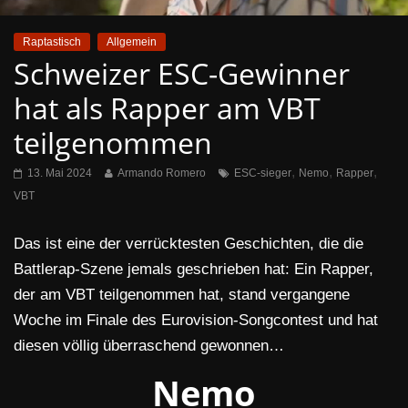
Raptastisch
Allgemein
Schweizer ESC-Gewinner
hat als Rapper am VBT
teilgenommen
,
,
,
13. Mai 2024
Armando Romero
ESC-sieger
Nemo
Rapper
VBT
Das ist eine der verrücktesten Geschichten, die die
Battlerap-Szene jemals geschrieben hat: Ein Rapper,
der am VBT teilgenommen hat, stand vergangene
Woche im Finale des Eurovision-Songcontest und hat
diesen völlig überraschend gewonnen…
Nemo