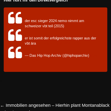
Hier hört ihr den Direktvergleich
der esc sieger 2024 nemo nimmt am
schweizer vbt teil (2015)
er ist somit der erfolgreichste rapper aus der
vbt ära
pic.twitter.com/to86A7eUVa
— Das Hip Hop Archiv (@hiphoparchiv)
May
13, 2024
←
Immobilien angesehen – Hierhin plant Montanablack