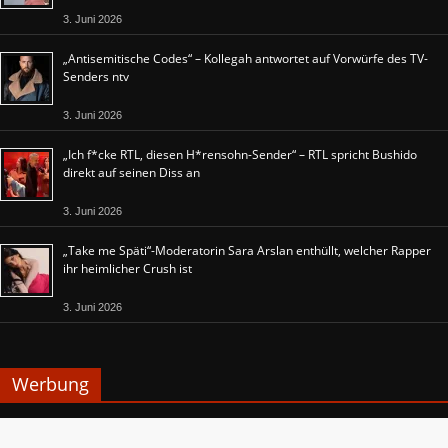
3. Juni 2026
„Antisemitische Codes“ – Kollegah antwortet auf Vorwürfe des TV-
Senders ntv
3. Juni 2026
„Ich f*cke RTL, diesen H*rensohn-Sender“ – RTL spricht Bushido
direkt auf seinen Diss an
3. Juni 2026
„Take me Späti“-Moderatorin Sara Arslan enthüllt, welcher Rapper
ihr heimlicher Crush ist
3. Juni 2026
Werbung