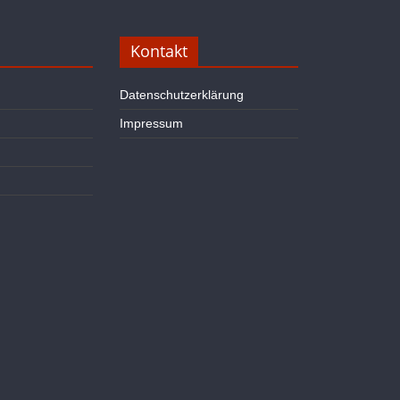
Kontakt
Datenschutzerklärung
Impressum