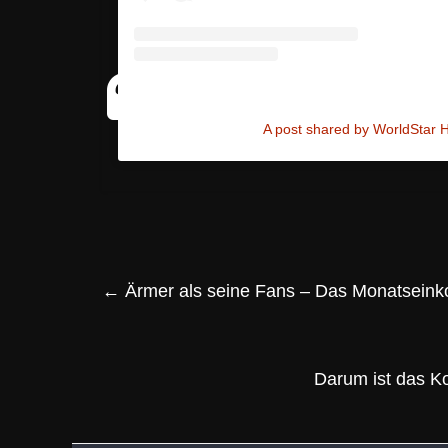
A post shared by WorldStar 
←
Ärmer als seine Fans – Das Monatseink
Darum ist das K