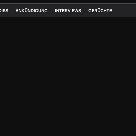
DISS
ANKÜNDIGUNG
INTERVIEWS
GERÜCHTE