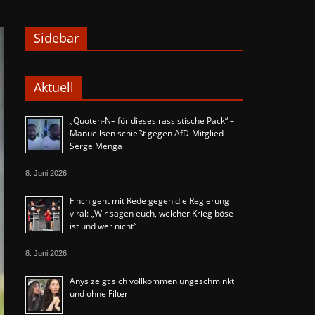
Sidebar
Aktuell
„Quoten-N– für dieses rassistische Pack“ –
Manuellsen schießt gegen AfD-Mitglied
Serge Menga
8. Juni 2026
Finch geht mit Rede gegen die Regierung
viral: „Wir sagen euch, welcher Krieg böse
ist und wer nicht“
8. Juni 2026
Anys zeigt sich vollkommen ungeschminkt
und ohne Filter