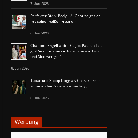
7. Juni 2026
Perfekter Bikini-Body – Al-Gear zeigt sich
mit seiner heißen Freundin
6. Juni 2026
Charlotte Engelhardt: „Es gibt Paul und es
gibt Sido – ich bin ein Riesenfan von Paul
und Sido weniger“
6. Juni 2026
Tupac und Snoop Dogg als Charaktere in
kommendem Videospiel bestätigt
6. Juni 2026
Werbung