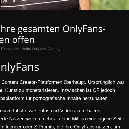
 ihre gesamten OnlyFans-
en offen
,
,
,
,
Einnahmen
Netto
Onlyfans
Vermögen
nlyFans
n Content Creator-Plattformen überhaupt. Ursprünglich war
t, Kunst zu monetarisieren. Inzwischen ist OF jedoch
ebsplattform für pornografische Inhalte herzuhalten
usive Inhalte wie Fotos und Videos zu erhalten.
rierte Nutzer, wovon mehr als eine Million eine eigene Seite
, Influencer oder Z-Promis, die ihre OnlyFans nutzen, um