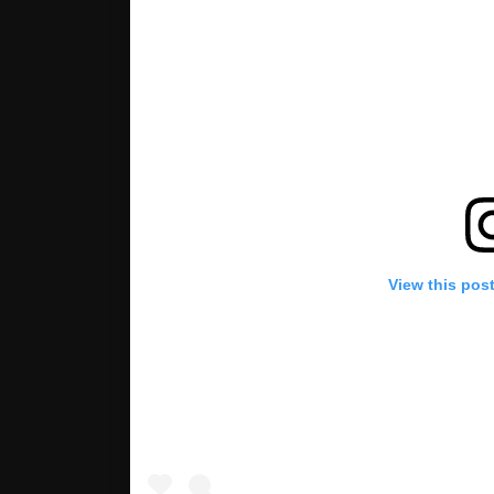
View this pos