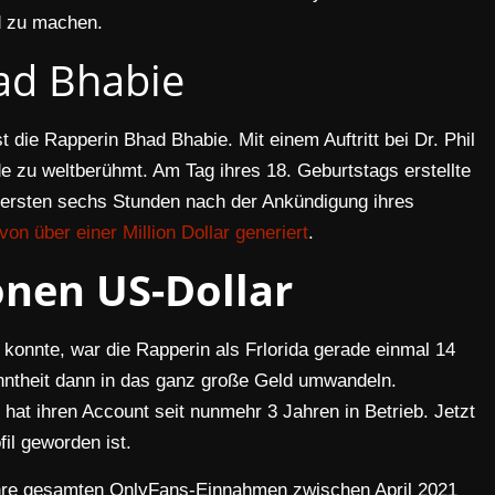
d zu machen.
ad Bhabie
 die Rapperin Bhad Bhabie. Mit einem Auftritt bei Dr. Phil
 zu weltberühmt. Am Tag ihres 18. Geburtstags erstellte
en ersten sechs Stunden nach der Ankündigung ihres
on über einer Million Dollar generiert
.
onen US-Dollar
 konnte, war die Rapperin als Frlorida gerade einmal 14
nntheit dann in das ganz große Geld umwandeln.
 hat ihren Account seit nunmehr 3 Jahren in Betrieb. Jetzt
fil geworden ist.
 ihre gesamten OnlyFans-Einnahmen zwischen April 2021