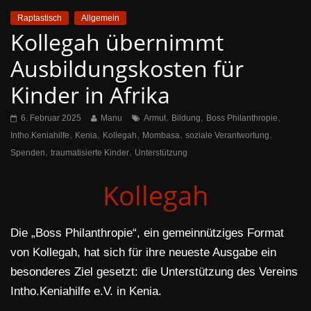
Raptastisch
Allgemein
Kollegah übernimmt
Ausbildungskosten für
Kinder in Afrika
,
,
,
6. Februar 2025
Manu
Armut
Bildung
Boss Philanthropie
,
,
,
,
,
Intho.Keniahilfe
Kenia
Kollegah
Mombasa
soziale Verantwortung
,
,
Spenden
traumatisierte Kinder
Unterstützung
Kollegah
Die „Boss Philanthropie“, ein gemeinnütziges Format
von Kollegah, hat sich für ihre neueste Ausgabe ein
besonderes Ziel gesetzt: die Unterstützung des Vereins
Intho.Keniahilfe e.V. in Kenia.