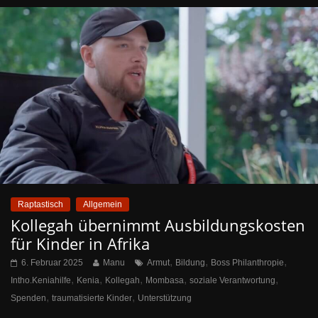
Raptastisch
Allgemein
Kollegah übernimmt Ausbildungskosten
für Kinder in Afrika
,
,
,
6. Februar 2025
Manu
Armut
Bildung
Boss Philanthropie
,
,
,
,
,
Intho.Keniahilfe
Kenia
Kollegah
Mombasa
soziale Verantwortung
,
,
Spenden
traumatisierte Kinder
Unterstützung