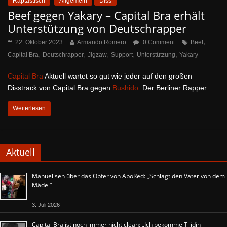
Raptastisch
Allgemein
Diss
Beef gegen Yakary – Capital Bra erhält
Unterstützung von Deutschrapper
,
22. Oktober 2023
Armando Romero
0 Comment
Beef
,
,
,
,
,
Capital Bra
Deutschrapper
Jigzaw
Support
Unterstützung
Yakary
Capital Bra
Aktuell wartet so gut wie jeder auf den großen
Disstrack von Capital Bra gegen
Bushido
. Der Berliner Rapper
Weiterlesen
Aktuell
Manuellsen über das Opfer von ApoRed: „Schlagt den Vater von dem
Mädel“
3. Juli 2026
Capital Bra ist noch immer nicht clean: „Ich bekomme Tilidin