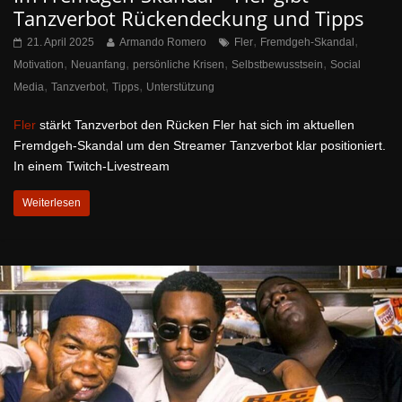
Tanzverbot Rückendeckung und Tipps
,
,
21. April 2025
Armando Romero
Fler
Fremdgeh-Skandal
,
,
,
,
Motivation
Neuanfang
persönliche Krisen
Selbstbewusstsein
Social
,
,
,
Media
Tanzverbot
Tipps
Unterstützung
Fler
stärkt Tanzverbot den Rücken Fler hat sich im aktuellen
Fremdgeh-Skandal um den Streamer Tanzverbot klar positioniert.
In einem Twitch-Livestream
Weiterlesen