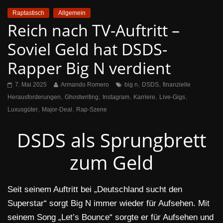
Raptastisch
Allgemein
Reich nach TV-Auftritt –
Soviel Geld hat DSDS-
Rapper Big N verdient
,
,
7. Mai 2025
Armando Romero
big n
DSDS
finanzielle
,
,
,
,
,
Herausforderungen
Ghostwriting
Instagram
Karriere
Live-Gigs
,
,
Luxusgüter
Major-Deal
Rap-Szene
DSDS als Sprungbrett
zum Geld
Seit seinem Auftritt bei „Deutschland sucht den
Superstar“ sorgt Big N immer wieder für Aufsehen. Mit
seinem Song „Let’s Bounce“ sorgte er für Aufsehen und