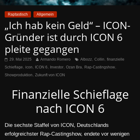
Raptastisch
Allgemein
„Ich hab kein Geld“ – ICON-
Gründer ist durch ICON 6
pleite gegangen
,
,
29. Mai 2025
Armando Romero
Albozz
Collin
finanzielle
,
,
,
,
,
,
Schieflage
icon
ICON 6
Investor
Ozan Bra
Rap-Castingshow
,
Showproduktion
Zukunft von ICON
Finanzielle Schieflage
nach ICON 6
Die sechste Staffel von ICON, Deutschlands
erfolgreichster Rap-Castingshow, endete vor wenigen