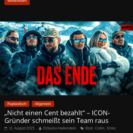
Weiterlesen
Raptastisch
Allgemein
„Nicht einen Cent bezahlt“ – ICON-
Gründer schmeißt sein Team raus
,
,
,
11. August 2025
Octavius Hallenstein
Bzet
Collin
Emre