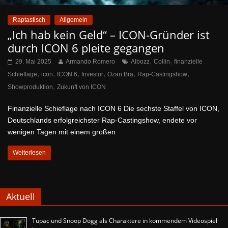
Raptastisch
Allgemein
„Ich hab kein Geld“ – ICON-Gründer ist
durch ICON 6 pleite gegangen
,
,
29. Mai 2025
Armando Romero
Albozz
Collin
finanzielle
,
,
,
,
,
,
Schieflage
icon
ICON 6
Investor
Ozan Bra
Rap-Castingshow
,
Showproduktion
Zukunft von ICON
Finanzielle Schieflage nach ICON 6 Die sechste Staffel von ICON,
Deutschlands erfolgreichster Rap-Castingshow, endete vor
wenigen Tagen mit einem großen
Weiterlesen
Aktuell
Tupac und Snoop Dogg als Charaktere in kommendem Videospiel