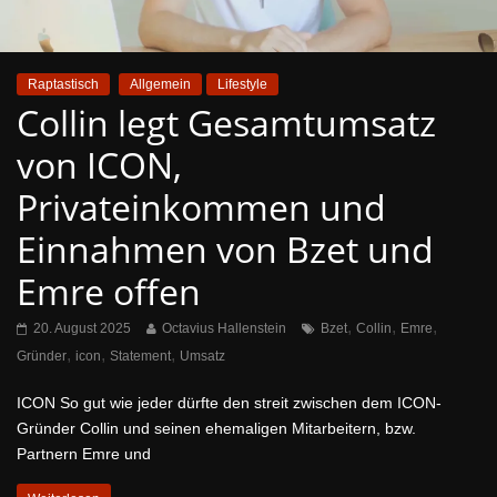
Raptastisch
Allgemein
Lifestyle
Collin legt Gesamtumsatz
von ICON,
Privateinkommen und
Einnahmen von Bzet und
Emre offen
,
,
,
20. August 2025
Octavius Hallenstein
Bzet
Collin
Emre
,
,
,
Gründer
icon
Statement
Umsatz
ICON So gut wie jeder dürfte den streit zwischen dem ICON-
Gründer Collin und seinen ehemaligen Mitarbeitern, bzw.
Partnern Emre und