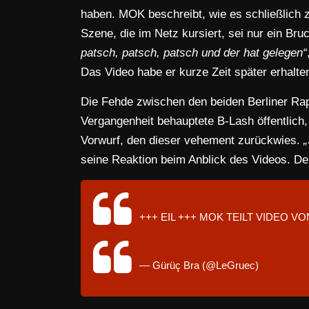
haben. MOK beschreibt, wie es schließlich z
Szene, die im Netz kursiert, sei nur ein Br
patsch, patsch, patsch und der hat gelegen“
Das Video habe er kurze Zeit später erhalte
Die Fehde zwischen den beiden Berliner Rap-P
Vergangenheit behauptete B-Lash öffentlich
Vorwurf, den dieser vehement zurückwies.
„
seine Reaktion beim Anblick des Videos. Der
+++ EIL +++ MOK TEILT VIDEO VO
pic.twitter.com/eYfX6U4PH3
— Gürüç Bra (@LeGruec)
June 18, 