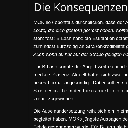
Die Konsequenzen 
MOK ließ ebenfalls durchblicken, dass der A
Leute, die dich gestern gef*ckt haben, woll
steht fest: B-Lash habe die Eskalation selb
zumindest kurzzeitig an Straßenkredibilitä
Auch wenn du nur auf der Straße gelegen ha
Für B-Lash könnte der Angriff weitreichende
mediale Präsenz. Aktuell hat er sich zwar no
neues Format angekündigt. Dabei soll es si
Streitgespräche in den Fokus rückt - ein mög
zurückzugewinnen.
Die Auseinandersetzung reiht sich ein in ei
begleitet haben. MOKs jüngste Aussagen deut
Fehde geschrieben wurde. Für B-Lash bleib