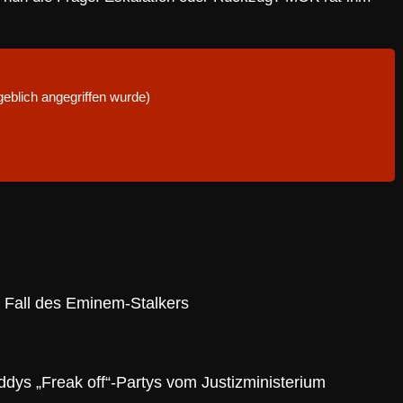
eblich angegriffen wurde)
pic.twitter.com/TQQcDM9Sh2
une 19, 2025
im Fall des Eminem-Stalkers
ddys „Freak off“-Partys vom Justizministerium