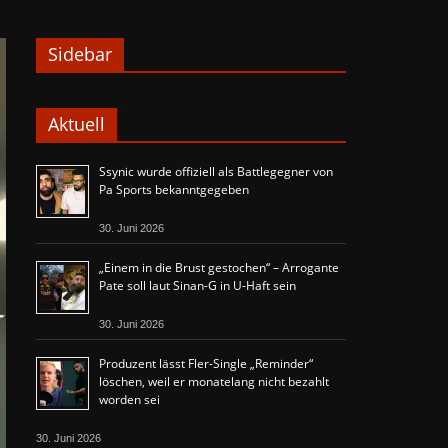
Sidebar
Aktuell
Ssynic wurde offiziell als Battlegegner von
Pa Sports bekanntgegeben
30. Juni 2026
„Einem in die Brust gestochen“ – Arrogante
Pate soll laut Sinan-G in U-Haft sein
30. Juni 2026
Produzent lässt Fler-Single „Reminder“
löschen, weil er monatelang nicht bezahlt
worden sei
30. Juni 2026