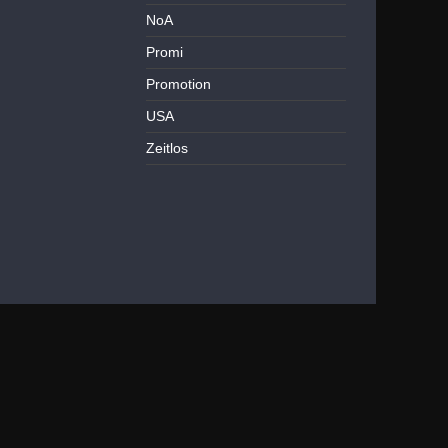
NoA
Promi
Promotion
USA
Zeitlos