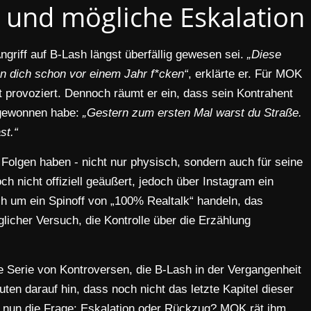
und mögliche Eskalation
ngriff auf B-Lash längst überfällig gewesen sei.
„Diese
ten dich schon vor einem Jahr f*cken“
, erklärte er. Für MOK
st provoziert. Dennoch räumt er ein, dass sein Kontrahent
t gewonnen habe:
„Gestern zum ersten Mal warst du Straße.
st.“
 Folgen haben - nicht nur physisch, sondern auch für seine
ch nicht offiziell geäußert, jedoch über Instagram ein
ch um ein Spinoff von „100% Realtalk“ handeln, das
licher Versuch, die Kontrolle über die Erzählung
ne Serie von Kontroversen, die B-Lash in der Vergangenheit
en darauf hin, dass noch nicht das letzte Kapitel dieser
t nun die Frage: Eskalation oder Rückzug? MOK rät ihm