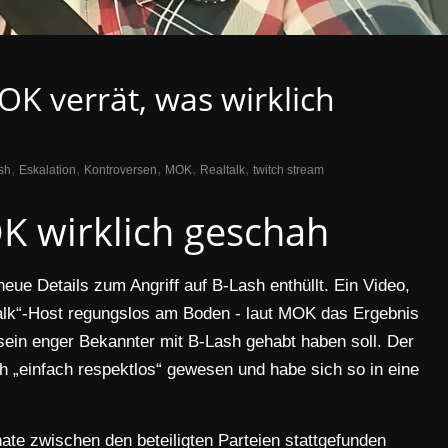
OK verrät, was wirklich
,
,
,
,
,
sh
Eskalation
Kontroversen
MOK
Realtalk
twitch stream
K wirklich geschah
ue Details zum Angriff auf B-Lash enthüllt. Ein Video,
talk“-Host regungslos am Boden - laut MOK das Ergebnis
sein enger Bekannter mit B-Lash gehabt haben soll. Der
 „einfach respektlos“ gewesen und habe sich so in eine
onate zwischen den beteiligten Parteien stattgefunden