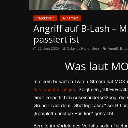
Raptastisch
Allgemein
Angriff auf B-Lash – M
passiert ist
,
21. Juni 2025
Octavius Hallenstein
Angriff
B-La
Was laut MO
In einem brisanten Twitch-Stream hat MOK ne
das jüngst viral ging
, zeigt den „100% Real
einer körperlichen Auseinandersetzung, die 
Grund? Laut dem „Ghettopicasso“ sei B-Lash
„komplett unnötige Position“ gebracht.
Bereits im Vorfeld des Vorfalls sollen Telef