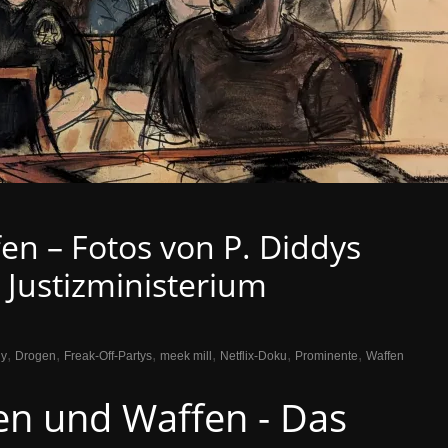
fen – Fotos von P. Diddys
 Justizministerium
,
,
,
,
,
,
dy
Drogen
Freak-Off-Partys
meek mill
Netflix-Doku
Prominente
Waffen
en und Waffen - Das