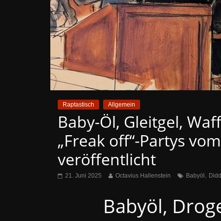
Raptastisch
Allgemein
Baby-Öl, Gleitgel, Waf
„Freak off“-Partys vom
veröffentlicht
,
21. Juni 2025
Octavius Hallenstein
Babyöl
Did
Babyöl, Drog