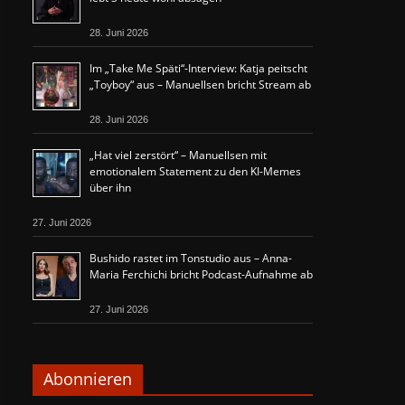
28. Juni 2026
Im „Take Me Späti“-Interview: Katja peitscht
„Toyboy“ aus – Manuellsen bricht Stream ab
28. Juni 2026
„Hat viel zerstört“ – Manuellsen mit
emotionalem Statement zu den KI-Memes
über ihn
27. Juni 2026
Bushido rastet im Tonstudio aus – Anna-
Maria Ferchichi bricht Podcast-Aufnahme ab
27. Juni 2026
Abonnieren