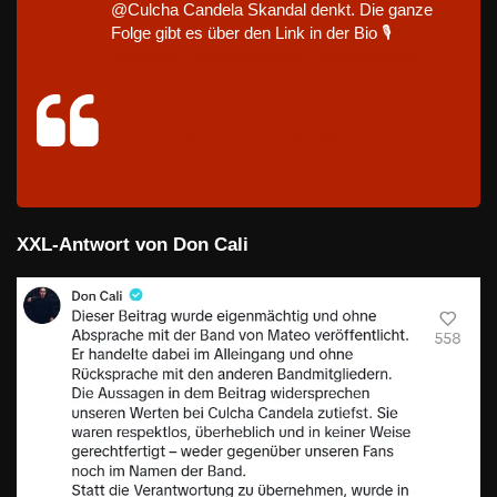
@Culcha Candela Skandal denkt. Die ganze
Folge gibt es über den Link in der Bio 🎙️
#podcast
#unterunsgesagt
#culchacandela
#vonanachb
♬ Originalton – unterunsgesagt –
unterunsgesagt
XXL-Antwort von Don Cali