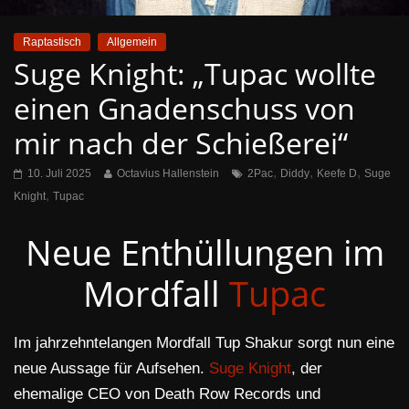
Raptastisch
Allgemein
Suge Knight: „Tupac wollte
einen Gnadenschuss von
mir nach der Schießerei“
,
,
,
10. Juli 2025
Octavius Hallenstein
2Pac
Diddy
Keefe D
Suge
,
Knight
Tupac
Neue Enthüllungen im
Mordfall
Tupac
Im jahrzehntelangen Mordfall Tup Shakur sorgt nun eine
neue Aussage für Aufsehen.
Suge Knight
, der
ehemalige CEO von Death Row Records und