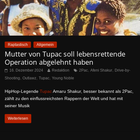
Raptastisch
Allgemein
Mutter von Tupac soll lebensrettende
Operation abgelehnt haben
,
,
16. Dezember 2024
Redaktion
2Pac
Afeni Shakur
Drive-by-
,
,
,
Shooting
Outlawz
Tupac
Young Noble
HipHop-Legende
Tupac
Amaru Shakur, besser bekannt als 2Pac,
zählt zu den einflussreichsten Rappern der Welt und hat mit
seiner Musik
Weiterlesen