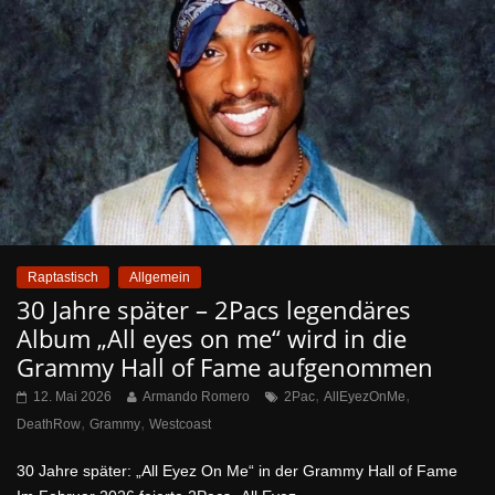
Raptastisch
Allgemein
30 Jahre später – 2Pacs legendäres
Album „All eyes on me“ wird in die
Grammy Hall of Fame aufgenommen
,
,
12. Mai 2026
Armando Romero
2Pac
AllEyezOnMe
,
,
DeathRow
Grammy
Westcoast
30 Jahre später: „All Eyez On Me“ in der Grammy Hall of Fame