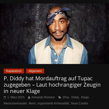
Raptastisch
Allgemein
P. Diddy hat Mordauftrag auf Tupac
zugegeben – Laut hochrangiger Zeugin
in neuer Klage
,
,
,
1. März 2025
Armando Romero
2Pac
Diddy
Klage
,
,
,
Menschenhandel
Mord
organisierte Kriminalität
Sean Combs