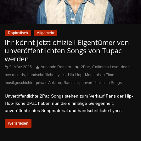
Raptastisch
Allgemein
Ihr könnt jetzt offiziell Eigentümer von
unveröffentlichten Songs von Tupac
werden
,
,
9. März 2025
Armando Romero
2Pac
California Love
death
,
,
,
,
row records
handschriftliche Lyrics
Hip-Hop
Moments in Time
,
,
,
musikgeschichte
private Auktion
Sammler
unveröffentlichte Songs
Unveröffentlichte 2Pac Songs stehen zum Verkauf Fans der Hip-
Hop-Ikone 2Pac haben nun die einmalige Gelegenheit,
unveröffentlichtes Songmaterial und handschriftliche Lyrics
Weiterlesen