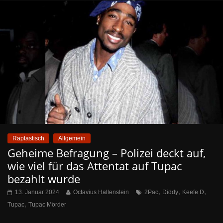
Raptastisch
Allgemein
Geheime Befragung – Polizei deckt auf,
wie viel für das Attentat auf Tupac
bezahlt wurde
,
,
,
13. Januar 2024
Octavius Hallenstein
2Pac
Diddy
Keefe D
,
Tupac
Tupac Mörder