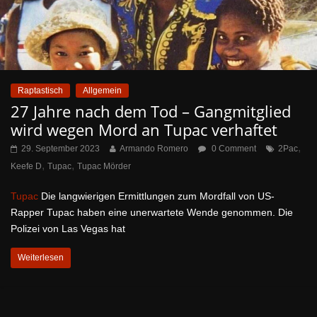
Raptastisch
Allgemein
27 Jahre nach dem Tod – Gangmitglied
wird wegen Mord an Tupac verhaftet
,
29. September 2023
Armando Romero
0 Comment
2Pac
,
,
Keefe D
Tupac
Tupac Mörder
Tupac
Die langwierigen Ermittlungen zum Mordfall von US-
Rapper Tupac haben eine unerwartete Wende genommen. Die
Polizei von Las Vegas hat
Weiterlesen