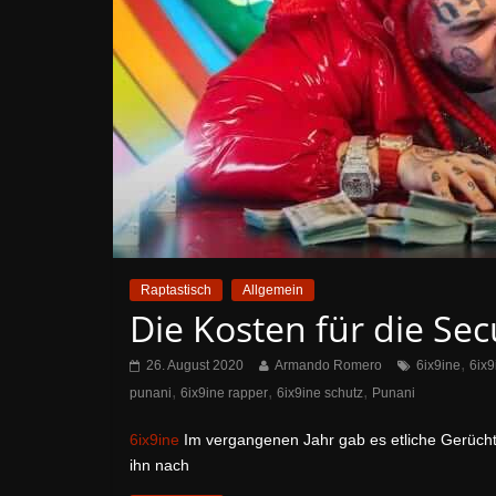
Raptastisch
Allgemein
Die Kosten für die Sec
,
26. August 2020
Armando Romero
6ix9ine
6ix9
,
,
,
punani
6ix9ine rapper
6ix9ine schutz
Punani
6ix9ine
Im vergangenen Jahr gab es etliche Gerüchte
ihn nach