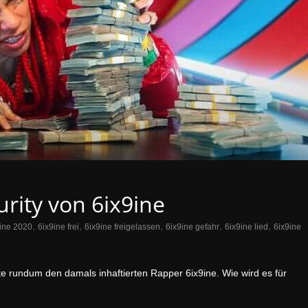
urity von 6ix9ine
,
,
,
,
,
ine 2020
6ix9ine frei
6ix9ine freigelassen
6ix9ine gefahr
6ix9ine lied
6ix9ine
 rundum den damals inhaftierten Rapper 6ix9ine. Wie wird es für