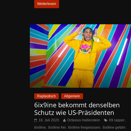
Weiterlesen
Raptastisch
Allgemein
6ix9ine bekommt denselben
Schutz wie US-Präsidenten
,
18. Juli 2020
Octavius Hallenstein
69 rapper
,
,
,
,
6ix9ine
6ix9ine frei
6ix9ine freigelassen
6ix9ine gefahr