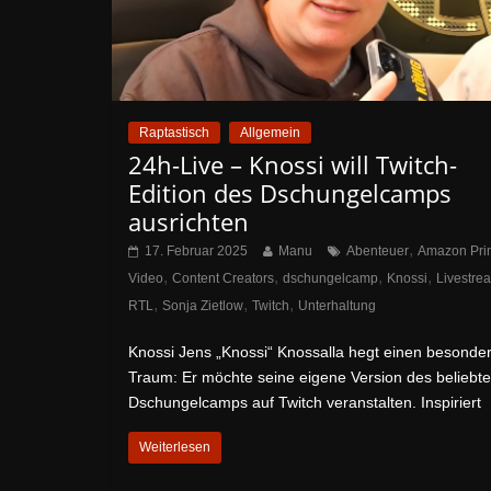
Raptastisch
Allgemein
24h-Live – Knossi will Twitch-
Edition des Dschungelcamps
ausrichten
,
17. Februar 2025
Manu
Abenteuer
Amazon Pri
,
,
,
,
Video
Content Creators
dschungelcamp
Knossi
Livestre
,
,
,
RTL
Sonja Zietlow
Twitch
Unterhaltung
Knossi Jens „Knossi“ Knossalla hegt einen besonde
Traum: Er möchte seine eigene Version des beliebt
Dschungelcamps auf Twitch veranstalten. Inspiriert
Weiterlesen