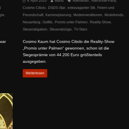
,
,
9. April 2025
Manu
Abenteuer
Aftershow-Party
,
,
,
N
Cosimo Citiolo
DSDS-Star
extravaganter Stil
Feiern und
,
,
,
,
,
gie
Freundschaft
Karriereplanung
Modeinvestitionen
Modetrends
,
,
,
,
Neuanfang
Outfits
Promis unter Palmen
Reality-Show
,
,
Steuerabgaben
Steuerabzüge
TV-Stars
war
Cosimo Kaum hat Cosimo Citiolo die Reality-Show
„Promis unter Palmen“ gewonnen, schon ist die
Siegesprämie von 44.200 Euro größtenteils
ausgegeben.
Weiterlesen