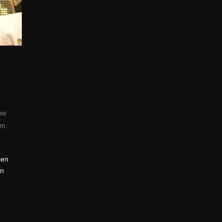
me
,
am
ren
en