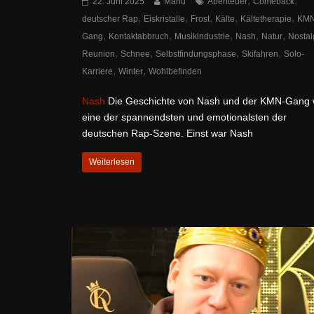
,
,
22. Juni 2025
Manu
Abenteuer
Comeback
,
,
,
,
,
deutscher Rap
Eiskristalle
Frost
Kälte
Kältetherapie
KM
,
,
,
,
,
Gang
Kontaktabbruch
Musikindustrie
Nash
Natur
Nostal
,
,
,
,
Reunion
Schnee
Selbstfindungsphase
Skifahren
Solo-
,
,
Karriere
Winter
Wohlbefinden
Nash
Die Geschichte von Nash und der KMN-Gang 
eine der spannendsten und emotionalsten der
deutschen Rap-Szene. Einst war Nash
Weiterlesen