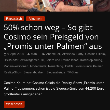
Raptastisch
Allgemein
50% schon weg – So gibt
Cosimo sein Preisgeld von
„Promis unter Palmen“ aus
,
,
,
9. April 2025
Manu
Abenteuer
Aftershow-Party
Cosimo Citiolo
,
,
,
,
DSDS-Star
extravaganter Stil
Feiern und Freundschaft
Karriereplanung
,
,
,
,
,
Modeinvestitionen
Modetrends
Neuanfang
Outfits
Promis unter Palmen
,
,
,
Reality-Show
Steuerabgaben
Steuerabzüge
TV-Stars
Cosimo Kaum hat Cosimo Citiolo die Reality-Show „Promis unter
Palmen“ gewonnen, schon ist die Siegesprämie von 44.200 Euro
größtenteils ausgegeben.
Weiterlesen