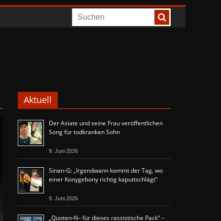
Aktuell
Der Asiate und seine Frau veröffentlichen
Song für todkranken Sohn
9. Juni 2026
Sinan-G: „Irgendwann kommt der Tag, wo
einer Konygebony richtig kaputtschlägt“
9. Juni 2026
„Quoten-N– für dieses rassistische Pack“ –