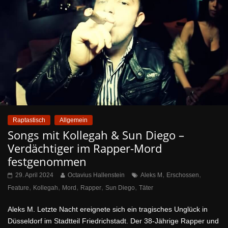
Raptastisch
Allgemein
Songs mit Kollegah & Sun Diego –
Verdächtiger im Rapper-Mord
festgenommen
,
,
29. April 2024
Octavius Hallenstein
Aleks M
Erschossen
,
,
,
,
,
Feature
Kollegah
Mord
Rapper
Sun Diego
Täter
Aleks M. Letzte Nacht ereignete sich ein tragisches Unglück in
Düsseldorf im Stadtteil Friedrichstadt. Der 38-Jährige Rapper und