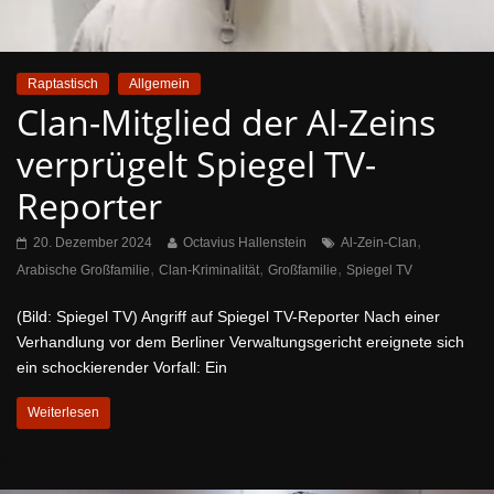
Raptastisch
Allgemein
Clan-Mitglied der Al-Zeins
verprügelt Spiegel TV-
Reporter
,
20. Dezember 2024
Octavius Hallenstein
Al-Zein-Clan
,
,
,
Arabische Großfamilie
Clan-Kriminalität
Großfamilie
Spiegel TV
(Bild: Spiegel TV) Angriff auf Spiegel TV-Reporter Nach einer
Verhandlung vor dem Berliner Verwaltungsgericht ereignete sich
ein schockierender Vorfall: Ein
Weiterlesen