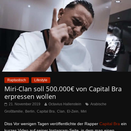
Raptastisch
Lifestyle
Miri-Clan soll 500.000€ von Capital Bra
erpressen wollen
21. November 2019
Octavius Hallenstein
Arabische
,
,
,
,
,
Großfamilie
Berlin
Capital Bra
Clan
El-Zein
Miri
Diss Vor wenigen Tagen veröffentlichte der Rapper
Capital Bra
ein
kurzes Video auf seiner Instagram-Seite, in dem man einen