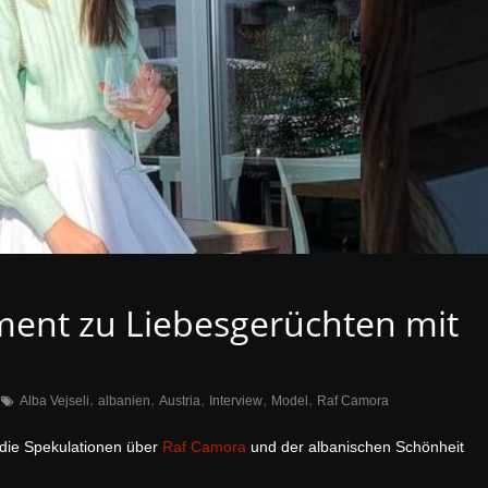
ment zu Liebesgerüchten mit
,
,
,
,
,
Alba Vejseli
albanien
Austria
Interview
Model
Raf Camora
h die Spekulationen über
Raf Camora
und der albanischen Schönheit