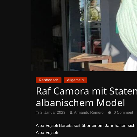
Raptastisch
Allgemein
Raf Camora mit State
albanischem Model
2. Januar 2023
Armando Romero
0 Comment
Alba Vejseli Bereits seit über einem Jahr halten sic
Alba Vejseli