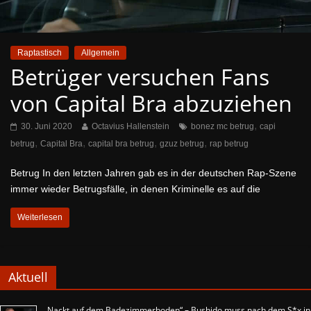
Raptastisch
Allgemein
Betrüger versuchen Fans
von Capital Bra abzuziehen
,
30. Juni 2020
Octavius Hallenstein
bonez mc betrug
capi
,
,
,
,
betrug
Capital Bra
capital bra betrug
gzuz betrug
rap betrug
Betrug In den letzten Jahren gab es in der deutschen Rap-Szene
immer wieder Betrugsfälle, in denen Kriminelle es auf die
Weiterlesen
Aktuell
„Nackt auf dem Badezimmerboden“ – Bushido muss nach dem S*x in