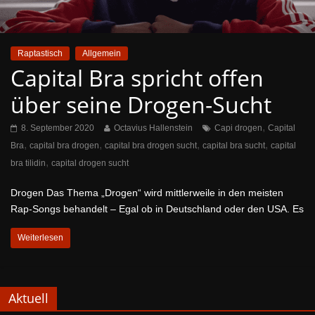
Raptastisch
Allgemein
Capital Bra spricht offen
über seine Drogen-Sucht
,
8. September 2020
Octavius Hallenstein
Capi drogen
Capital
,
,
,
,
Bra
capital bra drogen
capital bra drogen sucht
capital bra sucht
capital
,
bra tilidin
capital drogen sucht
Drogen Das Thema „Drogen“ wird mittlerweile in den meisten
Rap-Songs behandelt – Egal ob in Deutschland oder den USA. Es
Weiterlesen
Aktuell