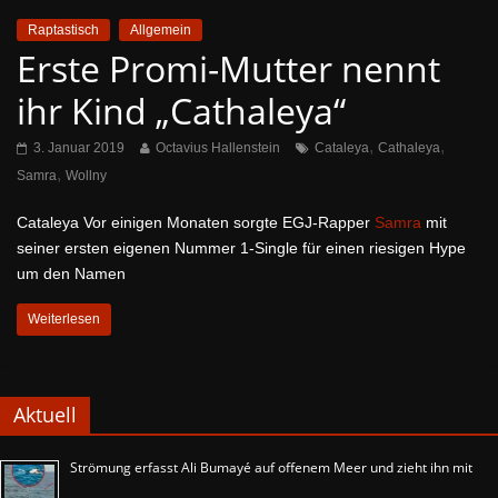
Raptastisch
Allgemein
Erste Promi-Mutter nennt
ihr Kind „Cathaleya“
,
,
3. Januar 2019
Octavius Hallenstein
Cataleya
Cathaleya
,
Samra
Wollny
Cataleya Vor einigen Monaten sorgte EGJ-Rapper
Samra
mit
seiner ersten eigenen Nummer 1-Single für einen riesigen Hype
um den Namen
Weiterlesen
Aktuell
Strömung erfasst Ali Bumayé auf offenem Meer und zieht ihn mit