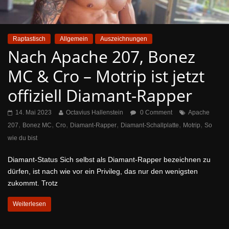
Raptastisch
Allgemein
Auszeichnungen
Nach Apache 207, Bonez
MC & Cro – Motrip ist jetzt
offiziell Diamant-Rapper
14. Mai 2023
Octavius Hallenstein
0 Comment
Apache
,
,
,
,
,
,
207
Bonez MC
Cro
Diamant-Rapper
Diamant-Schallplatte
Motrip
So
wie du bist
Diamant-Status Sich selbst als Diamant-Rapper bezeichnen zu
dürfen, ist nach wie vor ein Privileg, das nur den wenigsten
zukommt. Trotz
Weiterlesen