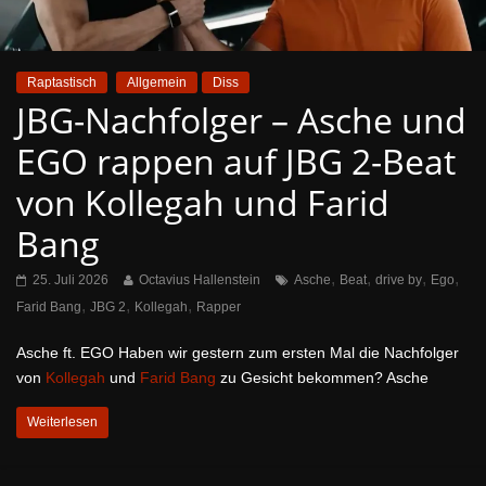
Raptastisch
Allgemein
Diss
JBG-Nachfolger – Asche und
EGO rappen auf JBG 2-Beat
von Kollegah und Farid
Bang
,
,
,
,
25. Juli 2026
Octavius Hallenstein
Asche
Beat
drive by
Ego
,
,
,
Farid Bang
JBG 2
Kollegah
Rapper
Asche ft. EGO Haben wir gestern zum ersten Mal die Nachfolger
von
Kollegah
und
Farid Bang
zu Gesicht bekommen? Asche
Weiterlesen