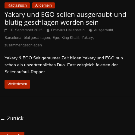
Raptastisch
Allgemein
Yakary und EGO sollen ausgeraubt und
blutig geschlagen worden sein
,
10. September 2025
Octavius Hallenstein
Ausgeraubt
,
,
,
,
,
Barcelona
blut geschlagen
Ego
King Khalil
Yakary
zusammengeschlagen
Yakary & EGO Seit geraumer Zeit bilden Yakary und EGO nun
schon ein unzertrennliches Duo. Fast zeitgleich feierten der
Seitenaufnull-Rapper
Weiterlesen
← Zurück