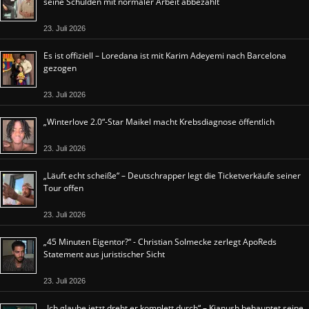
seine Schulden mit normaler Arbeit abbezahlt
23. Juli 2026
Es ist offiziell – Loredana ist mit Karim Adeyemi nach Barcelona
gezogen
23. Juli 2026
„Winterlove 2.0“-Star Maikel macht Krebsdiagnose öffentlich
23. Juli 2026
„Läuft echt scheiße“ – Deutschrapper legt die Ticketverkäufe seiner
Tour offen
23. Juli 2026
„45 Minuten Eigentor?“ - Christian Solmecke zerlegt ApoReds
Statement aus juristischer Sicht
23. Juli 2026
„Ich glaube jetzt dreht er komplett durch“ – Kianush behauptet seine