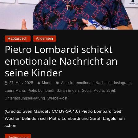
Raptastisch
Allgemein
Pietro Lombardi schickt
emotionale Nachricht an
seine Kinder
,
,
,
27. März 2025
Manu
Alessio
emotionale Nachricht
Instagram
,
,
,
,
,
Laura Maria
Pietro Lombardi
Sarah Engels
Social Media
Streit
,
Unterlassungserklärung
Werbe-Post
(Credits: Sven Mandel / CC BY-SA 4.0) Pietro Lombardi Seit
Wochen befinden sich Pietro Lombardi und Sarah Engels nun
schon
Weiterlesen