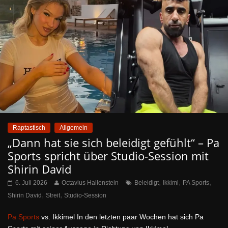
Raptastisch
Allgemein
„Dann hat sie sich beleidigt gefühlt“ – Pa
Sports spricht über Studio-Session mit
Shirin David
,
,
,
6. Juli 2026
Octavius Hallenstein
Beleidigt
Ikkiml
PA Sports
,
,
Shirin David
Streit
Studio-Session
Pa Sports
vs. Ikkimel In den letzten paar Wochen hat sich Pa