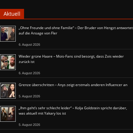
Aktuell
„Ohne Freunde und ohne Familie“ – Der Bruder von Hengzt antwortet
auf die Ansage von Fler
6. August 2026
Wieder grüne Haare – Mois-Fans sind besorgt, dass Zois wieder
zurück ist
6. August 2026
Grenze überschritten – Anys zeigt erstmals anderen Influencer an
5. August 2026
„Ihm geht’s sehr schlecht leider“ – Kolja Goldstein spricht darüber,
was aktuell mit Yakary los ist
5. August 2026