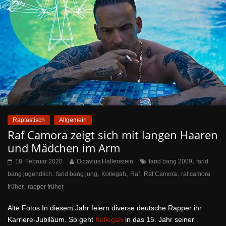
Raptastisch
Allgemein
Raf Camora zeigt sich mit langen Haaren
und Mädchen im Arm
,
18. Februar 2020
Octavius Hallenstein
farid bang 2009
farid
,
,
,
,
,
bang jugendlich
farid bang jung
Kollegah
Raf
Raf Camora
raf camora
,
früher
rapper früher
Alte Fotos In diesem Jahr feiern diverse deutsche Rapper ihr
Karriere-Jubiläum. So geht
Kollegah
in das 15. Jahr seiner