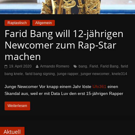
Raptastisch
Allgemein
Farid Bang will 12-jährigen
Newcomer zum Rap-Star
machen
,
,
,
19. April 2020
Armando Romero
bang
Farid
Farid Bang
farid
,
,
,
,
bang knele
farid bang signing
junge rapper
junger newcomer
knele314
Junge Newcomer Vor knapp einem Jahr löste
Ufo361
einen
Skandal aus, weil er mit Data Luv den erst 15-jährigen Rapper
Weiterlesen
Aktuell