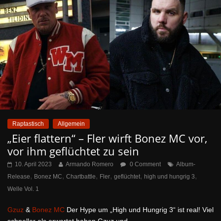
Raptastisch
Allgemein
„Eier flattern“ – Fler wirft Bonez MC vor,
vor ihm geflüchtet zu sein
10. April 2023
Armando Romero
0 Comment
Album-
,
,
,
,
,
,
Release
Bonez MC
Chartbattle
Fler
geflüchtet
high und hungrig 3
Welle Vol. 1
Gzuz
&
Bonez MC
Der Hype um „High und Hungrig 3“ ist real! Viel