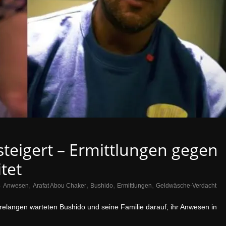
teigert – Ermittlungen gegen
tet
,
,
,
,
Anwesen
Arafat Abou Chaker
Bushido
Ermittlungen
Geldwäsche-Verdacht
elangen warteten Bushido und seine Familie darauf, ihr Anwesen in