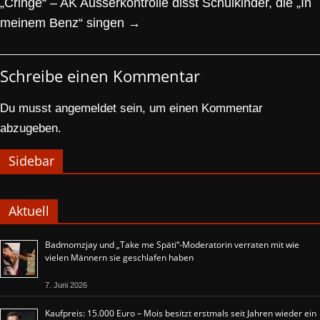
„Cringe“ – AK Ausserkontrolle disst Schulkinder, die „In
meinem Benz“ singen
→
Schreibe einen Kommentar
Du musst
angemeldet
sein, um einen Kommentar
abzugeben.
Sidebar
Aktuell
Badmomzjay und „Take me Späti“-Moderatorin verraten mit wie
vielen Männern sie geschlafen haben
7. Juni 2026
Kaufpreis: 15.000 Euro – Mois besitzt erstmals seit Jahren wieder ein