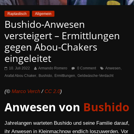
Raptastisch
Allgemein
Bushido-Anwesen
versteigert – Ermittlungen
gegen Abou-Chakers
eingeleitet
,
10. Juli 2022
Armando Romero
0 Comment
Anwesen
,
,
,
Arafat Abou Chaker
Bushido
Ermittlungen
Geldwäsche-Verdacht
(©
Marco Verch
/
CC 2.0
)
Anwesen von
Bushido
Jahrelangen warteten Bushido und seine Familie darauf,
ihr Anwesen in Kleinmachnow endlich loszuwerden. Vor