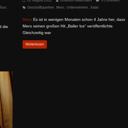
10. August 2022
Octavius Hallenstein
0 Comment
,
,
,
,
Tour
Geschäftspartner
Mero
Unternehmen
Xatar
Mero
Es ist in wenigen Monaten schon 4 Jahre her, dass
Mero seinen großen Hit „Baller los“ veröffentlichte.
 die
Gleichzeitig war
Weiterlesen