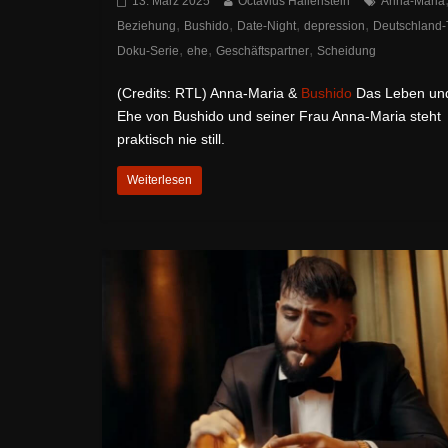
13. März 2025
Octavius Hallenstein
Anna-Maria
,
,
,
,
Beziehung
Bushido
Date-Night
depression
Deutschland-
,
,
,
Doku-Serie
ehe
Geschäftspartner
Scheidung
(Credits: RTL) Anna-Maria &
Bushido
Das Leben und
Ehe von Bushido und seiner Frau Anna-Maria steht
praktisch nie still.
Weiterlesen