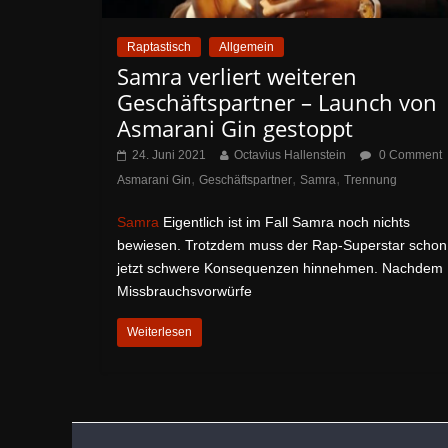
Raptastisch
Allgemein
Samra verliert weiteren
Geschäftspartner – Launch von
Asmarani Gin gestoppt
24. Juni 2021
Octavius Hallenstein
0 Comment
,
,
,
Asmarani Gin
Geschäftspartner
Samra
Trennung
Samra
Eigentlich ist im Fall Samra noch nichts
bewiesen. Trotzdem muss der Rap-Superstar schon
jetzt schwere Konsequenzen hinnehmen. Nachdem
Missbrauchsvorwürfe
Weiterlesen