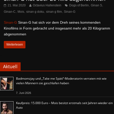
,
,
21. Mai 2020
Octavius Hallenstein
Dogs of Berlin
Ginan S
,
,
,
,
Ginan-C
Mois
sinan g doku
sinan g film
Sinan-G
Sinan-G
Sinan-G hat sich vor dem Dreh seines kommenden
Kinofilms in Form gebracht und insgesamt mehr als 20 Kilogramm
abgenommen
Weiterlesen
Aktuell
Badmomzjay und „Take me Späti“-Moderatorin verraten mit wie
vielen Männern sie geschlafen haben
7. Juni 2026
Kaufpreis: 15.000 Euro – Mois besitzt erstmals seit Jahren wieder ein
Auto