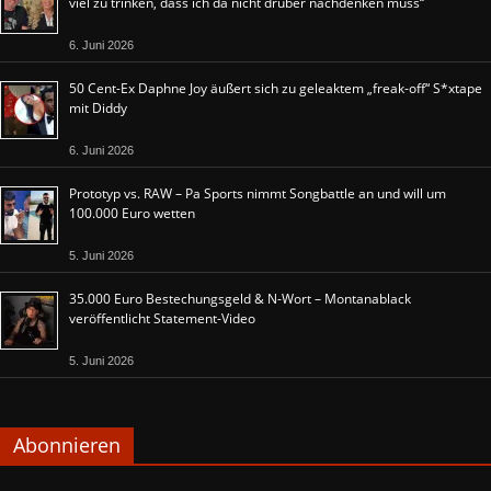
viel zu trinken, dass ich da nicht drüber nachdenken muss“
6. Juni 2026
50 Cent-Ex Daphne Joy äußert sich zu geleaktem „freak-off“ S*xtape
mit Diddy
6. Juni 2026
Prototyp vs. RAW – Pa Sports nimmt Songbattle an und will um
100.000 Euro wetten
5. Juni 2026
35.000 Euro Bestechungsgeld & N-Wort – Montanablack
veröffentlicht Statement-Video
5. Juni 2026
Abonnieren