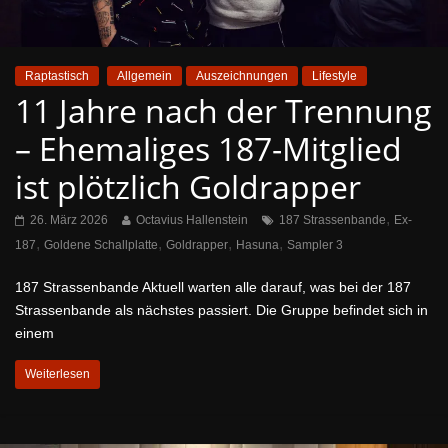
Raptastisch
Allgemein
Auszeichnungen
Lifestyle
11 Jahre nach der Trennung
– Ehemaliges 187-Mitglied
ist plötzlich Goldrapper
,
26. März 2026
Octavius Hallenstein
187 Strassenbande
Ex-
,
,
,
,
187
Goldene Schallplatte
Goldrapper
Hasuna
Sampler 3
187 Strassenbande Aktuell warten alle darauf, was bei der 187
Strassenbande als nächstes passiert. Die Gruppe befindet sich in
einem
Weiterlesen