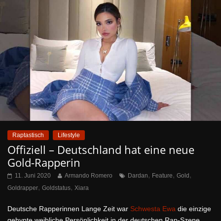
Raptastisch
Lifestyle
Offiziell – Deutschland hat eine neue
Gold-Rapperin
,
,
,
11. Juni 2020
Armando Romero
Dardan
Feature
Gold
,
,
Goldrapper
Goldstatus
Xiara
Deutsche Rapperinnen Lange Zeit war
Schwesta Ewa
die einzige
gehypte weibliche Persönlichkeit in der deutschen Rap-Szene.