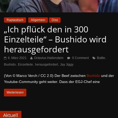
Raptastisch
Allgemein
Diss
„Ich pflück den in 300
Einzelteile“ – Bushido wird
herausgefordert
,
6. März 2021
Octavius Hallenstein
0 Comment
Battle
,
,
,
Bushido
Einzelteile
herausgefordert
Jay Jiggy
(Von © Marco Verch / CC 2.0) Der Beef zwischen
Bushido
und der
Youtube-Community geht weiter. Dass der EGJ-Chef eine
Weiterlesen
Aktuell