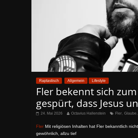
Raptastisch
Allgemein
Lifestyle
Fler bekennt sich zu
gespürt, dass Jesus u
,
24. Mai 2026
Octavius Hallenstein
Fler
Glaube
Fler
Mit religiösen Inhalten hat Fler bekanntlich nic
gewöhnlich, allzu tief