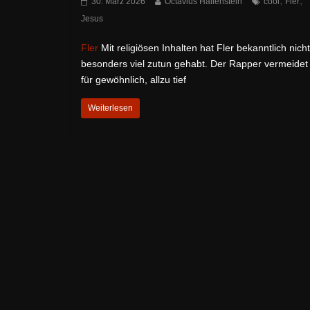
,
,
30. März 2026
Octavius Hallenstein
cool
Fler
Jesus
Fler
Mit religiösen Inhalten hat Fler bekanntlich nicht
besonders viel zutun gehabt. Der Rapper vermeidet
für gewöhnlich, allzu tief
Weiterlesen