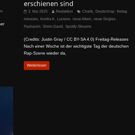
erschienen sind
,
,
en
2. Mai 2025
Redaktion
Charts
Deutschrap
freitag
,
,
,
,
,
releases
Kontra K
Luciano
neue Alben
neue Singles
ner
,
,
Pashanim
Shirin David
Spotify-Streams
(Credits: Justin Gray / CC BY-SA 4.0) Freitag-Releases
Nach einer Woche ist der wichtigste Tag der deutschen
Rap-Szene wieder da,
Weiterlesen