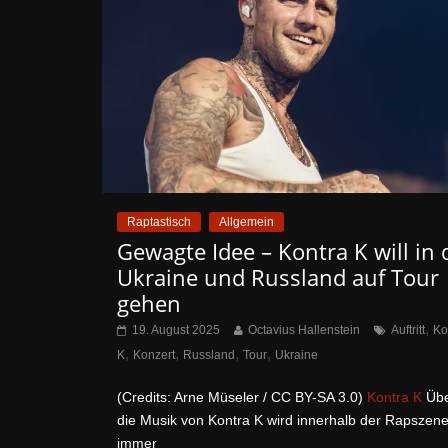
Raptastisch
Allgemein
Gewagte Idee – Kontra K will in 
Ukraine und Russland auf Tour
gehen
,
19. August 2025
Octavius Hallenstein
Auftritt
Ko
,
,
,
,
K
Konzert
Russland
Tour
Ukraine
(Credits: Arne Müseler / CC BY-SA 3.0)
Kontra K
Üb
die Musik von Kontra K wird innerhalb der Rapszen
immer