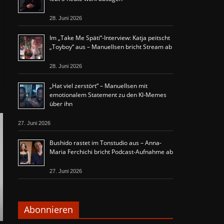
28. Juni 2026
Im „Take Me Späti“-Interview: Katja peitscht
„Toyboy“ aus – Manuellsen bricht Stream ab
28. Juni 2026
„Hat viel zerstört“ – Manuellsen mit
emotionalem Statement zu den KI-Memes
über ihn
27. Juni 2026
Bushido rastet im Tonstudio aus – Anna-
Maria Ferchichi bricht Podcast-Aufnahme ab
27. Juni 2026
Abonnieren