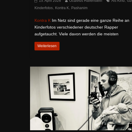
,
15. April 2026
Octavius Hallenstein
Als Kind
Gz
,
,
Kinderfotos
Kontra K
Pashanim
Kontra K
Im Netz sind gerade eine ganze Reihe an
Kinderfotos verschiedener deutscher Rapper
aufgetaucht. Viele davon werden die meisten
Weiterlesen