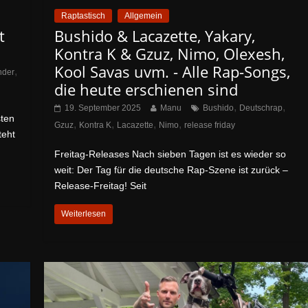
Raptastisch
Allgemein
t
Bushido & Lacazette, Yakary,
Kontra K & Gzuz, Nimo, Olexesh,
Kool Savas uvm. - Alle Rap-Songs,
,
nder
die heute erschienen sind
,
,
19. September 2025
Manu
Bushido
Deutschrap
sten
,
,
,
,
Gzuz
Kontra K
Lacazette
Nimo
release friday
teht
Freitag-Releases Nach sieben Tagen ist es wieder so
weit: Der Tag für die deutsche Rap-Szene ist zurück –
Release-Freitag! Seit
Weiterlesen