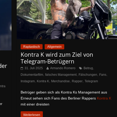
Raptastisch
Allgemein
Kontra K wird zum Ziel von
Telegram-Betrügern
der
,
31. Juli 2025
Armando Romero
Betrug
,
,
,
,
Dokumentarfilm
falsches Management
Fälschungen
Fans
,
,
,
,
Instagram
Kontra K
Merchandise
Rapper
Telegram
ntra
Betrüger geben sich als Kontra Ks Management aus
Erneut sehen sich Fans des Berliner Rappers
Kontra K
er
mit einer dreisten
e
Weiterlesen