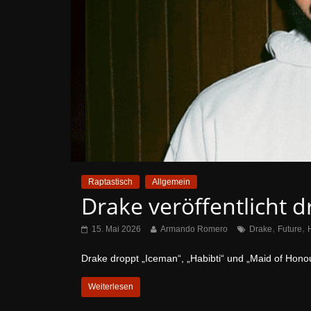
Raptastisch
Allgemein
Drake veröffentlicht 
,
,
15. Mai 2026
Armando Romero
Drake
Future
Drake droppt „Iceman“, „Habibti“ und „Maid of Hono
Weiterlesen