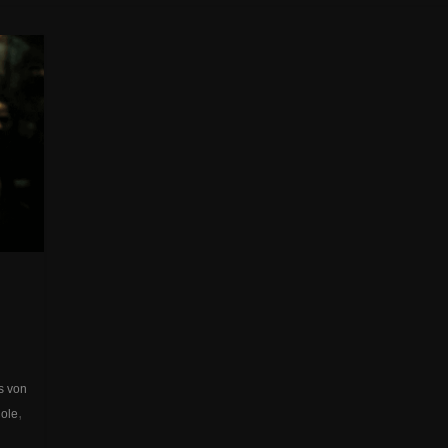
s von
,
Cole