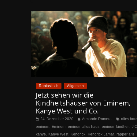
Raptastisch
Allgemein
Jetzt sehen wir die
Kindheitshäuser von Eminem,
Kanye West und Co.
24. Dezember 2020
Armando Romero
altes hau
,
,
,
,
eminem
Eminem
eminem altes haus
eminem kindheit
J 
,
,
,
,
kanye
Kanye West
Kendrick
Kendrick Lamar
rapper alte