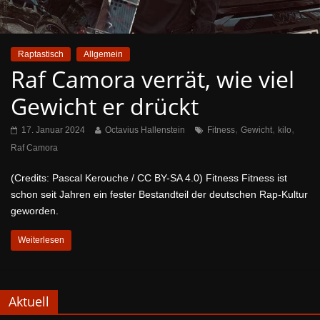
Raptastisch
Allgemein
Raf Camora verrät, wie viel
Gewicht er drückt
,
,
,
17. Januar 2024
Octavius Hallenstein
Fitness
Gewicht
kilo
Raf Camora
(Credits: Pascal Kerouche / CC BY-SA 4.0) Fitness Fitness ist
schon seit Jahren ein fester Bestandteil der deutschen Rap-Kultur
geworden.
Weiterlesen
Aktuell