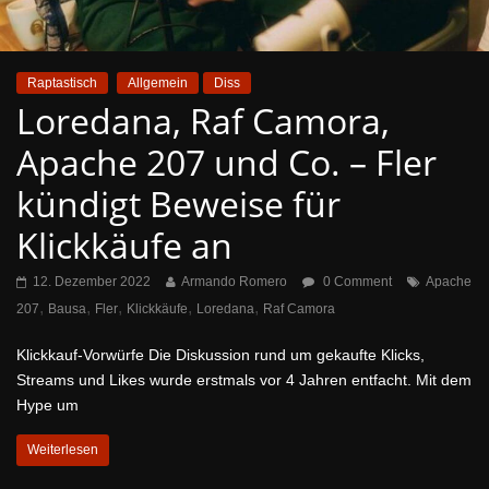
Raptastisch
Allgemein
Diss
Loredana, Raf Camora,
Apache 207 und Co. – Fler
kündigt Beweise für
Klickkäufe an
12. Dezember 2022
Armando Romero
0 Comment
Apache
,
,
,
,
,
207
Bausa
Fler
Klickkäufe
Loredana
Raf Camora
Klickkauf-Vorwürfe Die Diskussion rund um gekaufte Klicks,
Streams und Likes wurde erstmals vor 4 Jahren entfacht. Mit dem
Hype um
Weiterlesen