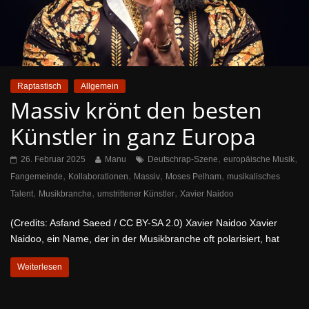
Raptastisch
Allgemein
Massiv krönt den besten
Künstler in ganz Europa
,
,
26. Februar 2025
Manu
Deutschrap-Szene
europäische Musik
,
,
,
,
Fangemeinde
Kollaborationen
Massiv
Moses Pelham
musikalisches
,
,
,
Talent
Musikbranche
umstrittener Künstler
Xavier Naidoo
(Credits: Asfand Saeed / CC BY-SA 2.0) Xavier Naidoo Xavier
Naidoo, ein Name, der in der Musikbranche oft polarisiert, hat
Weiterlesen