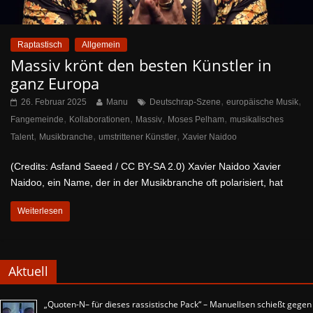
Raptastisch
Allgemein
Massiv krönt den besten Künstler in
ganz Europa
,
,
26. Februar 2025
Manu
Deutschrap-Szene
europäische Musik
,
,
,
,
Fangemeinde
Kollaborationen
Massiv
Moses Pelham
musikalisches
,
,
,
Talent
Musikbranche
umstrittener Künstler
Xavier Naidoo
(Credits: Asfand Saeed / CC BY-SA 2.0) Xavier Naidoo Xavier
Naidoo, ein Name, der in der Musikbranche oft polarisiert, hat
Weiterlesen
Aktuell
„Quoten-N– für dieses rassistische Pack“ – Manuellsen schießt gegen