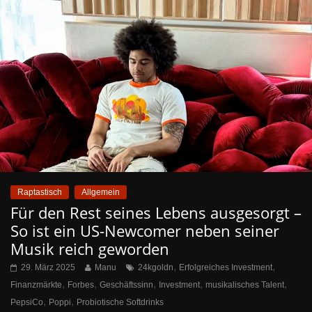
Raptastisch
Allgemein
Für den Rest seines Lebens ausgesorgt –
So ist ein US-Newcomer neben seiner
Musik reich geworden
,
,
29. März 2025
Manu
24kgoldn
Erfolgreiches Investment
,
,
,
,
,
Finanzmärkte
Forbes
Geschäftssinn
Investment
musikalisches Talent
,
,
PepsiCo
Poppi
Probiotische Softdrinks