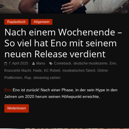
Raptastisch
Allgemein
Nach einem Wochenende –
So viel hat Eno mit seinem
neuen Release verdient
,
,
,
7. April 2025
Manu
Comeback
deutsche musikszene
Eno
,
,
,
,
finanzielle Macht
Hade
KC Rebell
musikalisches Talent
Online-
,
,
Plattformen
Rap
streaming zahlen
Eno
Eno ist zurück! Nach einer Phase, in der sein Hype in den
Jahren um 2020 herum seinen Höhepunkt erreichte,
Weiterlesen