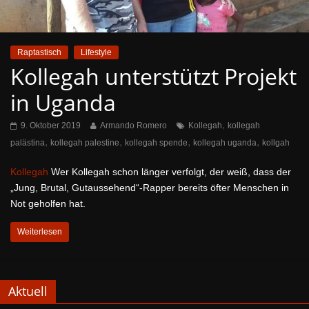
Raptastisch
Lifestyle
Kollegah unterstützt Projekt
in Uganda
,
9. Oktober 2019
Armando Romero
Kollegah
kollegah
,
,
,
,
palästina
kollegah palestine
kollegah spende
kollegah uganda
kollgah
Kollegah
Wer Kollegah schon länger verfolgt, der weiß, dass der
„Jung, Brutal, Gutaussehend“-Rapper bereits öfter Menschen in
Not geholfen hat.
Weiterlesen
Aktuell