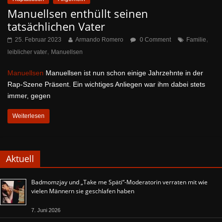
Manuellsen enthüllt seinen
tatsächlichen Vater
,
25. Februar 2023
Armando Romero
0 Comment
Familie
,
leiblicher vater
Manuellsen
Manuellsen
Manuellsen ist nun schon einige Jahrzehnte in der
Rap-Szene Präsent. Ein wichtiges Anliegen war ihm dabei stets
immer, gegen
Weiterlesen
Aktuell
Badmomzjay und „Take me Späti“-Moderatorin verraten mit wie
vielen Männern sie geschlafen haben
7. Juni 2026