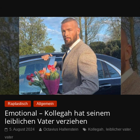
Raptastisch
Allgemein
Emotional – Kollegah hat seinem
leiblichen Vater verziehen
,
,
5. August 2024
Octavius Hallenstein
Kollegah
leiblicher vater
vater