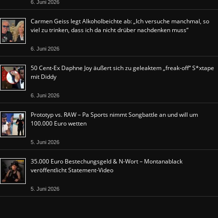
6. Juni 2026
Carmen Geiss legt Alkoholbeichte ab: „Ich versuche manchmal, so
viel zu trinken, dass ich da nicht drüber nachdenken muss“
6. Juni 2026
50 Cent-Ex Daphne Joy äußert sich zu geleaktem „freak-off“ S*xtape
mit Diddy
6. Juni 2026
Prototyp vs. RAW – Pa Sports nimmt Songbattle an und will um
100.000 Euro wetten
5. Juni 2026
35.000 Euro Bestechungsgeld & N-Wort – Montanablack
veröffentlicht Statement-Video
5. Juni 2026