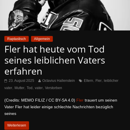
Raptastisch
Allgemein
Fler hat heute vom Tod
seines leiblichen Vaters
erfahren
,
,
23. August 2025
Octavius Hallenstein
Eltern
Fler
leiblicher
,
,
,
,
vater
Mutter
Tod
vater
Verstorben
(Credits: MEMO FILIZ / CC BY-SA 4.0)
Fler
trauert um seinen
Vater Fler hat leider einige schlechte Nachrichten bezüglich
seines
Weiterlesen