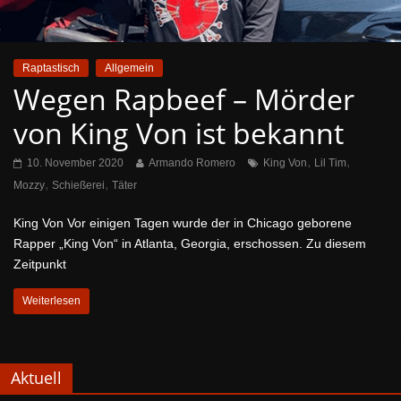
Raptastisch
Allgemein
Wegen Rapbeef – Mörder
von King Von ist bekannt
,
,
10. November 2020
Armando Romero
King Von
Lil Tim
,
,
Mozzy
Schießerei
Täter
King Von Vor einigen Tagen wurde der in Chicago geborene
Rapper „King Von“ in Atlanta, Georgia, erschossen. Zu diesem
Zeitpunkt
Weiterlesen
Aktuell