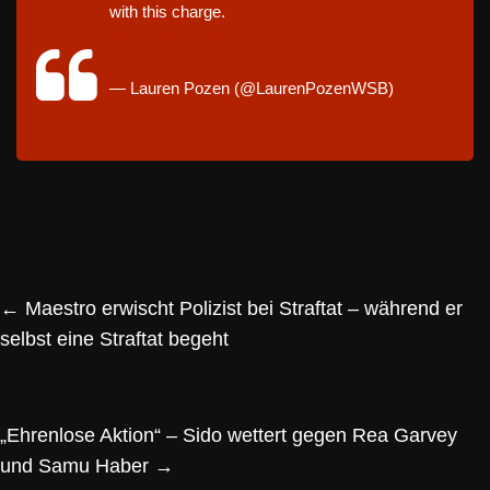
with this charge.
#KingVon
pic.twitter.com/1THl9dvxJI
— Lauren Pozen (@LaurenPozenWSB)
November 7, 2020
←
Maestro erwischt Polizist bei Straftat – während er
selbst eine Straftat begeht
„Ehrenlose Aktion“ – Sido wettert gegen Rea Garvey
und Samu Haber
→